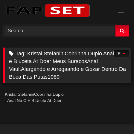
Skip
to
content
Tag:
Kristal StefaniniCobrinha Duplo Anal No c
e B uceta At Doer Meus BuracosAnal
VaultAlargando e Arregaando e Gozar Dentro Da
Boca Das Putas1080
Kristal StefaniniCobrinha Duplo
Anal No C E B Uceta At Doer
Meus BuracosAnal
VaultAlargando E Arregaando E
Gozar Dentro Da Boca Das
Putas1080